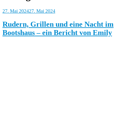
Posted
27. Mai 2024
27. Mai 2024
on
Rudern, Grillen und eine Nacht im
Bootshaus – ein Bericht von Emily