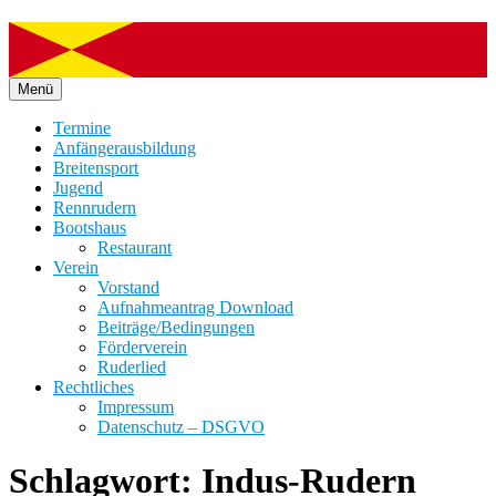
Zum
Menü
Inhalt
springen
Termine
Anfängerausbildung
Breitensport
Jugend
Rennrudern
Bootshaus
Restaurant
Verein
Vorstand
Aufnahmeantrag Download
Beiträge/Bedingungen
Förderverein
Ruderlied
Rechtliches
Impressum
Datenschutz – DSGVO
Schlagwort:
Indus-Rudern